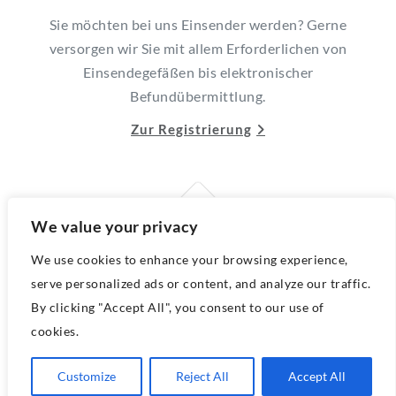
Sie möchten bei uns Einsender werden? Gerne
versorgen wir Sie mit allem Erforderlichen von
Einsendegefäßen bis elektronischer
Befundübermittlung.
Zur Registrierung
We value your privacy
We use cookies to enhance your browsing experience,
serve personalized ads or content, and analyze our traffic.
By clicking "Accept All", you consent to our use of
Karriere
cookies.
Sie interessieren sich für die ärztliche oder technische
Arbeit in Bereich der Pathologie? Dann informieren wir
Customize
Reject All
Accept All